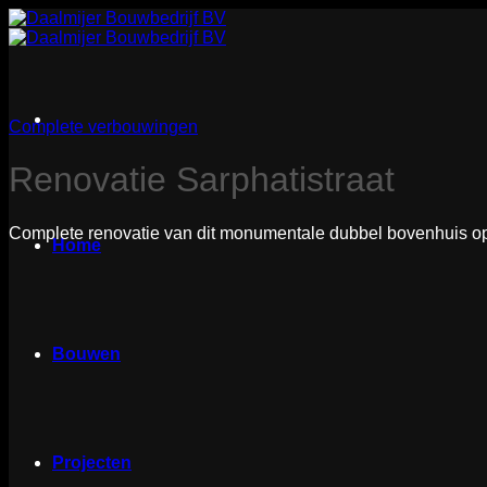
Ga
naar
inhoud
Complete verbouwingen
Renovatie Sarphatistraat
Complete renovatie van dit monumentale dubbel bovenhuis op
Home
Bouwen
Projecten